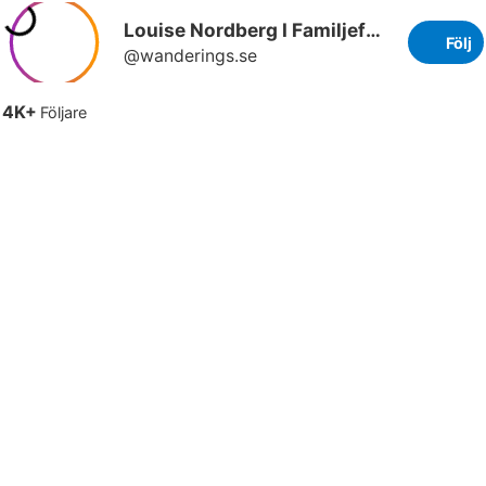
Louise Nordberg I Familjefotograf & förlossningsfotograf
Följ
@wanderings.se
4K+
Följare