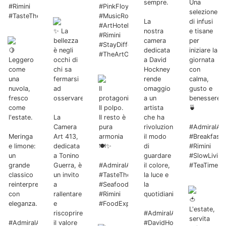
sempre.
Una
#Rimini
#PinkFloyd
selezione
#TasteTheArt
#MusicRoom
La
di infusi
#ArtHotel
✨ La
nostra
e tisane
#Rimini
bellezza
camera
per
#StayDifferent
🍋
è negli
dedicata
iniziare la
#TheArtOfHospitality
Leggero
occhi di
a David
giornata
come
chi sa
Hockney
con
una
fermarsi
rende
calma,
nuvola,
ad
Il
omaggio
gusto e
fresco
osservare.
protagonista?
a un
benessere.
come
Il polpo.
artista
🍵
l'estate.
La
Il resto è
che ha
Camera
pura
rivoluzionato
#AdmiralArt
Meringa
Art 413,
armonia
il modo
#BreakfastE
e limone:
dedicata
🍽️✨
di
#Rimini
un
a Tonino
guardare
#SlowLiving
grande
Guerra, è
#AdmiralArtHotel
il colore,
#TeaTime
classico
un invito
#TasteTheArt
la luce e
reinterpretato
a
#Seafood
la
con
rallentare
#Rimini
quotidianità.
🍅
eleganza.
e
#FoodExperience
L'estate,
riscoprire
#AdmiralArtHotel
servita
#AdmiralArtHotel
il valore
#DavidHockney