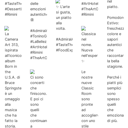
nel
#TasteTheArt
delle
#ArtHotel
✨ L'arte
piatto.
#DessertLovers
emozioni
#TheArtOfHospitality
si gusta,
#Rimini
autentiche.
#Rimini
un piatto
Pomodoro
🦋
alla
Estivo:
volta.
freschezza,
#AdmiralArtHotel
La
Classica
colore e
#ToninoGuerra
Camera
#AdmiralArtHotel
nel
sapori
#LaBellezza
Art 313,
#TasteTheArt
nome.
autentici
#ArtHotel
ispirata
#FoodExperience
Nuova
che
#Rimini
all'iconico
nell'esperienza.
raccontano
#TheArtOfHospitality
album
✨
la bella
Born in
stagione.
the
Le
U.S.A. di
Ci sono
nostre
Perché i
Bruce
concerti
nuove
piatti più
Springsteen,
che
Classic
semplici
è un
finiscono.
Room
sono
omaggio
E poi ci
sono
spesso
alla
sono
pronte
quelli
musica
quelli
ad
che
che ha
che
accogliervi
emozionano
fatto la
continuano
con uno
di più.
storia.
a
stile