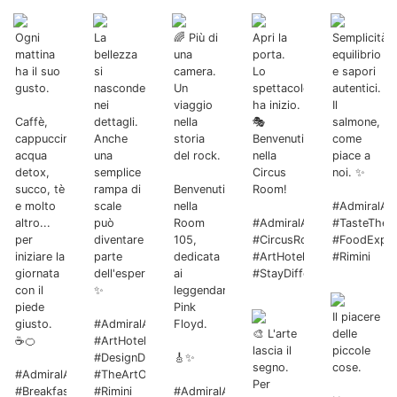
Ogni
La
🌈 Più di
Apri la
Semplicità,
mattina
bellezza
una
porta.
equilibrio
ha il suo
si
camera.
Lo
e sapori
gusto.
nasconde
Un
spettacolo
autentici.
nei
viaggio
ha inizio.
Il
Caffè,
dettagli.
nella
🎭
salmone,
cappuccino,
Anche
storia
Benvenuti
come
acqua
una
del rock.
nella
piace a
detox,
semplice
Circus
noi. ✨
succo, tè
rampa di
Benvenuti
Room!
e molto
scale
nella
#AdmiralArt
altro...
può
Room
#AdmiralArtHotel
#TasteTheA
per
diventare
105,
#CircusRoom
#FoodExper
iniziare la
parte
dedicata
#ArtHotel
#Rimini
giornata
dell'esperienza.
ai
#StayDifferent
con il
✨
leggendari
piede
Pink
Il piacere
giusto.
#AdmiralArtHotel
Floyd.
🎨 L'arte
delle
☕🍊
#ArtHotel
lascia il
piccole
#DesignDetails
🎸✨
segno.
cose.
#AdmiralArtHotel
#TheArtOfHospitality
Per
#BreakfastExperience
#Rimini
#AdmiralArtHotel