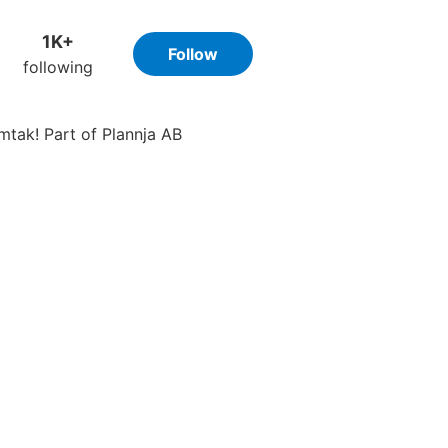
1K+
Follow
following
rmtak! Part of Plannja AB