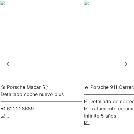
🚀 Porsche Macan 🚀
🔥 Porsche 911 Carrer
Detallado coche nuevo plus
——————————
—————————————————
☑️ Detallado de corre
📲 622228689
☑️ Tratamiento cerám
💻...
Infinite 5 años
☑️...