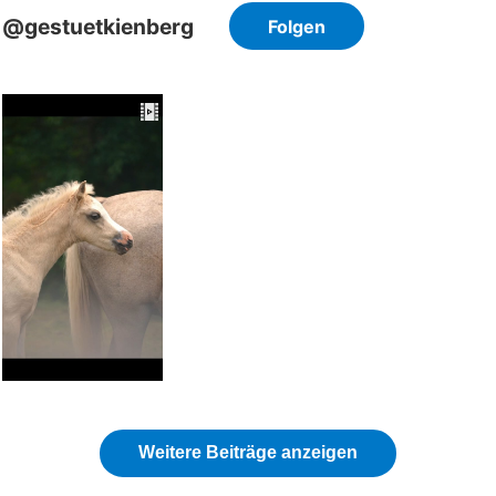
@gestuetkienberg
Folgen
🖤🤍Ebony and Ivory🤍🖤, diese beiden Namen standen für den diesjährigen Fohlenjahrgang auf meiner...
Weitere Beiträge anzeigen