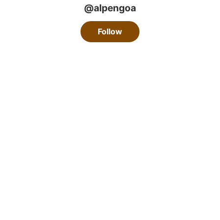
@alpengoa
Follow