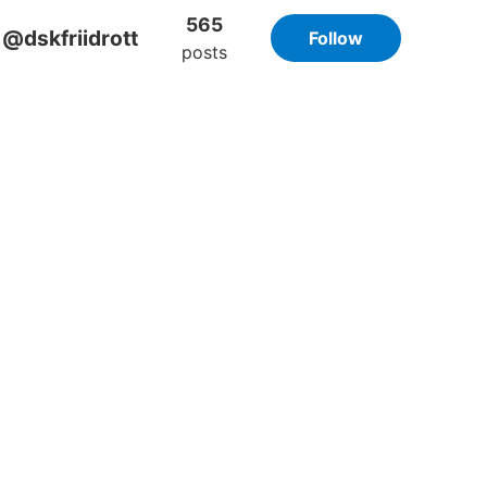
565
@dskfriidrott
Follow
posts